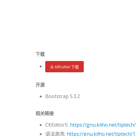
下载
从 KilhoNet 下载
开源
Bootstrap 5.3.2
相关链接
CKEditor5:
https://gnu.kilho.net/tiptech
语法高亮:
https://gnu.kilho.net/tiptech/