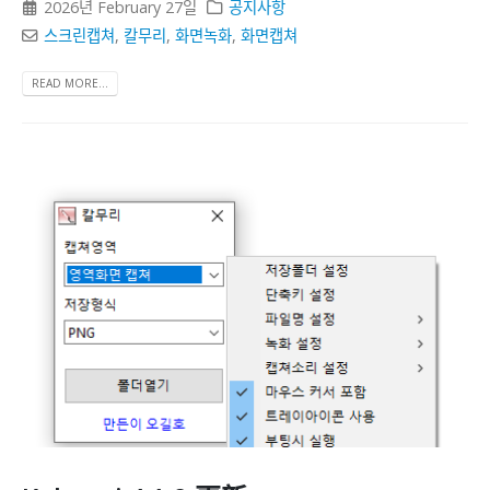
2026년 February 27일
공지사항
스크린캡쳐
,
칼무리
,
화면녹화
,
화면캡쳐
READ MORE...