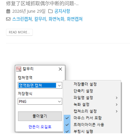
修复了区域抓取偶尔中断的问题-...
2026년 June 29일
공지사항
스크린캡쳐
,
칼무리
,
화면녹화
,
화면캡쳐
READ MORE...