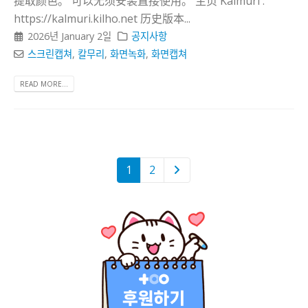
提取颜色。 可以无须安装直接使用。 主页 Kalmuri :
https://kalmuri.kilho.net 历史版本...
2026년 January 2일
공지사항
스크린캡쳐
,
칼무리
,
화면녹화
,
화면캡쳐
READ MORE...
1
2