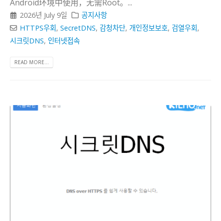
Android环境中使用，无需Root。...
2026년 July 9일
공지사항
HTTPS우회
,
SecretDNS
,
감청차단
,
개인정보보호
,
검열우회
,
시크릿DNS
,
인터넷접속
READ MORE...