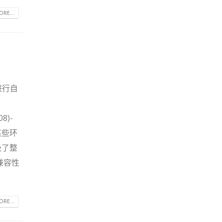
RE...
进行自
08)-
某些环
级了整
兼容性
RE...