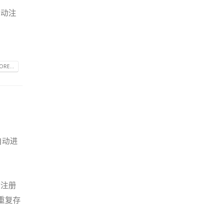
启动注
RE...
自动进
动注册
的重复存