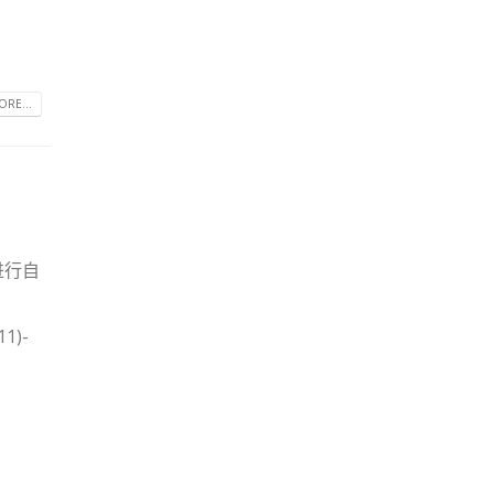
RE...
进行自
11)-