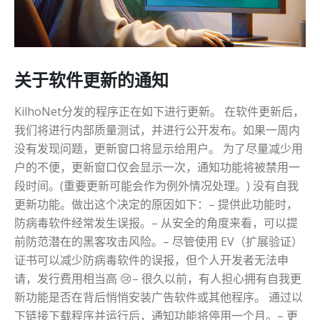
关于软件更新的通知
KilhoNet分发的程序正在如下进行更新。 在软件更新后，
我们将进行内部质量测试，并进行公开发布。如果一周内
没有发现问题，更新窗口将显示给用户。 为了尽量减少用
户的不便，更新窗口仅会显示一次，通知功能将被禁用一
段时间。(重要更新可能会作为例外情况处理。) 没有自我
更新功能。做出这个决定的原因如下：– 提供此功能时，
防病毒软件经常发生误报。– 从安全的角度来看，可以提
前防范潜在的黑客攻击风险。– 尽管使用 EV（扩展验证）
证书可以减少防病毒软件的误报，但个人开发者无法申
请，发行费用相当高 😢– 很久以前，有人担心拥有自我更
新功能是否在背后悄悄安装广告软件或其他程序。 通过以
下链接下载程序并运行后，通知功能将停用一个月。– 更